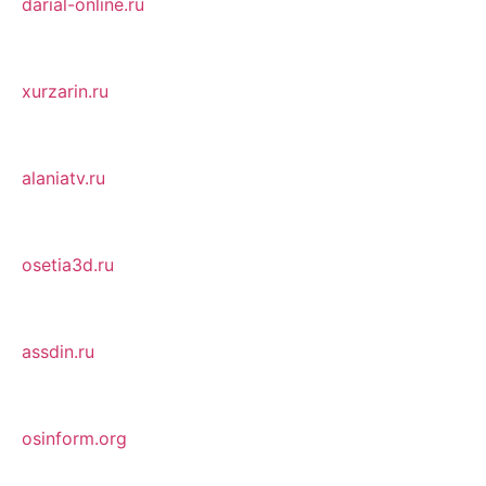
darial-online.ru
xurzarin.ru
alaniatv.ru
osetia3d.ru
assdin.ru
osinform.org