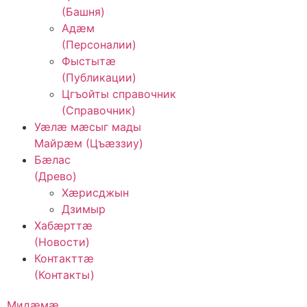
(Башня)
Адӕм
(Персоналии)
Фыстытӕ
(Публикации)
Цгъойты справочник
(Справочник)
Уӕлӕ мӕсыг мады
Майрӕм (Цъӕззиу)
Бӕлас
(Древо)
Хӕрисджын
Дзимыр
Хабӕрттӕ
(Новости)
Контакттӕ
(Контакты)
Мидæмæ