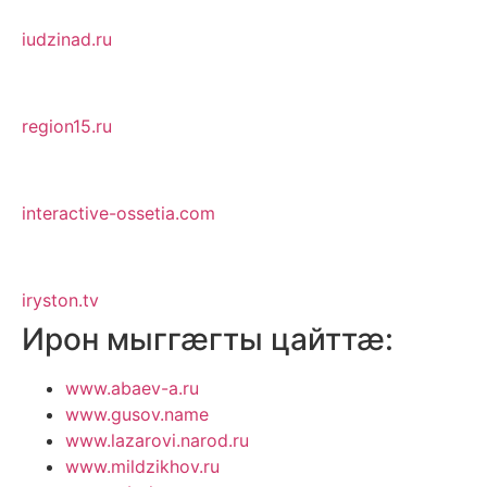
iudzinad.ru
region15.ru
interactive-ossetia.com
iryston.tv
Ирон мыггӕгты цайттӕ:
www.abaev-a.ru
www.gusov.name
www.lazarovi.narod.ru
www.mildzikhov.ru