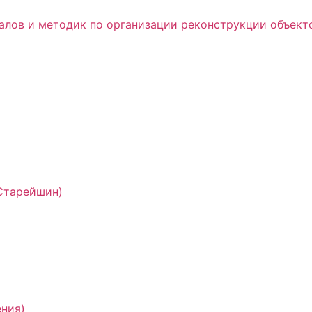
алов и методик по организации реконструкции объекто
Старейшин)
ния)