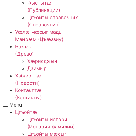
Фыстытӕ
(Публикации)
Цгъойты справочник
(Справочник)
Уӕлӕ мӕсыг мады
Майрӕм (Цъӕззиу)
Бӕлас
(Древо)
Хӕрисджын
Дзимыр
Хабӕрттӕ
(Новости)
Контакттӕ
(Контакты)
Menu
Цгъойтæ
Цгъойты истори
(История фамилии)
Цгъойты мæсыг