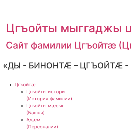
Цгъойты мыггаджы 
Сайт фамилии Цгъойтӕ (Ц
«ДЫ - БИНОНТӔ – ЦГЪОЙТӔ 
Цгъойтæ
Цгъойты истори
(История фамилии)
Цгъойты мæсыг
(Башня)
Адӕм
(Персоналии)