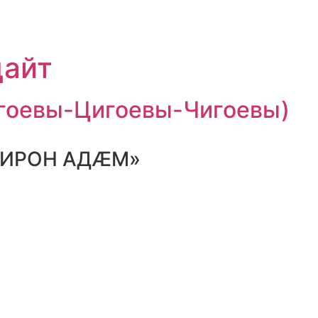
цайт
гоевы-Цигоевы-Чигоевы)
- ИРОН АДӔМ»