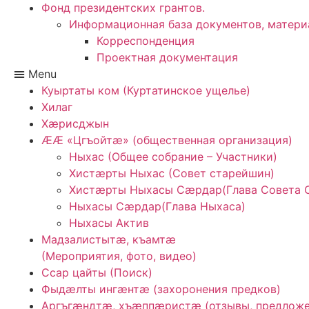
Фонд президентских грантов.
Информационная база документов, матери
Корреспонденция
Проектная документация
Menu
Куыртаты ком (Куртатинское ущелье)
Хилаг
Хӕрисджын
ӔӔ «Цгъойтӕ» (общественная организация)
Ныхас (Общее собрание – Участники)
Хистӕрты Ныхас (Совет старейшин)
Хистӕрты Ныхасы Сӕрдар(Глава Совета 
Ныхасы Сӕрдар(Глава Ныхаса)
Ныхасы Актив
Мадзалистытӕ, къамтӕ
(Мероприятия, фото, видео)
Ссар цайты (Поиск)
Фыдӕлты ингӕнтӕ (захоронения предков)
Аргъгæндтæ, хъæппæристæ (отзывы, предложе