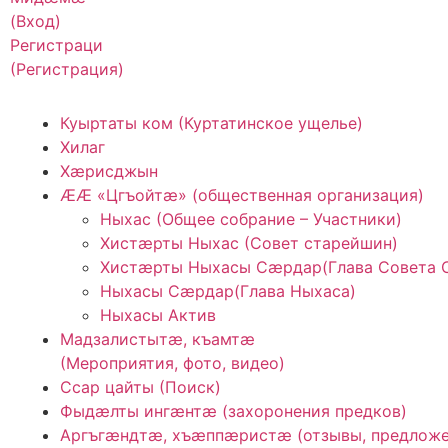
(Вход)
Регистраци
(Регистрация)
Куыртаты ком (Куртатинское ущелье)
Хилаг
Хӕрисджын
ӔӔ «Цгъойтӕ» (общественная организация)
Ныхас (Общее собрание – Участники)
Хистӕрты Ныхас (Совет старейшин)
Хистӕрты Ныхасы Сӕрдар(Глава Совета 
Ныхасы Сӕрдар(Глава Ныхаса)
Ныхасы Актив
Мадзалистытӕ, къамтӕ
(Мероприятия, фото, видео)
Ссар цайты (Поиск)
Фыдӕлты ингӕнтӕ (захоронения предков)
Аргъгæндтæ, хъæппæристæ (отзывы, предложе