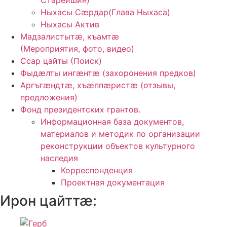
Старейшин)
Ныхасы Сӕрдар(Глава Ныхаса)
Ныхасы Актив
Мадзалистытӕ, къамтӕ
(Мероприятия, фото, видео)
Ссар цайты (Поиск)
Фыдӕлты ингӕнтӕ (захоронения предков)
Аргъгæндтæ, хъæппæристæ (отзывы,
предложения)
Фонд президентских грантов.
Информационная база документов,
материалов и методик по организации
реконструкции объектов культурного
наследия
Корреспонденция
Проектная документация
Ирон цайттӕ: