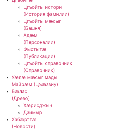
Цгъойтæ
Цгъойты истори
(История фамилии)
Цгъойты мæсыг
(Башня)
Адӕм
(Персоналии)
Фыстытӕ
(Публикации)
Цгъойты справочник
(Справочник)
Уӕлӕ мӕсыг мады
Майрӕм (Цъӕззиу)
Бӕлас
(Древо)
Хӕрисджын
Дзимыр
Хабӕрттӕ
(Новости)