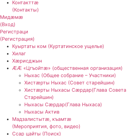
Контакттӕ
(Контакты)
Мидæмæ
(Вход)
Регистраци
(Регистрация)
Куыртаты ком (Куртатинское ущелье)
Хилаг
Хӕрисджын
ӔӔ «Цгъойтӕ» (общественная организация)
Ныхас (Общее собрание – Участники)
Хистӕрты Ныхас (Совет старейшин)
Хистӕрты Ныхасы Сӕрдар(Глава Совета
Старейшин)
Ныхасы Сӕрдар(Глава Ныхаса)
Ныхасы Актив
Мадзалистытӕ, къамтӕ
(Мероприятия, фото, видео)
Ссар цайты (Поиск)