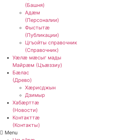
(Башня)
Адӕм
(Персоналии)
Фыстытӕ
(Публикации)
Цгъойты справочник
(Справочник)
Уӕлӕ мӕсыг мады
Майрӕм (Цъӕззиу)
Бӕлас
(Древо)
Хӕрисджын
Дзимыр
Хабӕрттӕ
(Новости)
Контакттӕ
(Контакты)
Menu