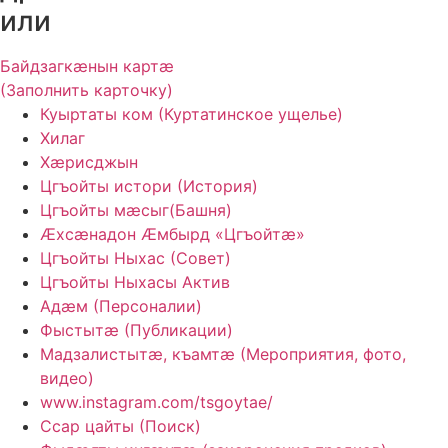
или
Байдзагкӕнын картӕ
(Заполнить карточку)
Куыртаты ком (Куртатинское ущелье)
Хилаг
Хӕрисджын
Цгъойты истори (История)
Цгъойты мæсыг(Башня)
Ӕхсӕнадон Ӕмбырд «Цгъойтӕ»
Цгъойты Ныхас (Совет)
Цгъойты Ныхасы Актив
Адӕм (Персоналии)
Фыстытӕ (Публикации)
Мадзалистытӕ, къамтӕ (Мероприятия, фото,
видео)
www.instagram.com/tsgoytae/
Ссар цайты (Поиск)