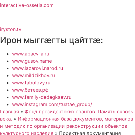
interactive-ossetia.com
iryston.tv
Ирон мыггӕгты цайттӕ:
www.abaev-a.ru
www.gusov.name
www.lazarovi.narod.ru
www.mildzikhov.ru
www.tabolovy.ru
www.бетеев.рф
www.family-dedegkaev.ru
www.instagram.com/tuatae_group/
Главная
»
Фонд президентских грантов. Память сквозь
века.
»
Информационная база документов, материалов
и методик по организации реконструкции объектов
культурного наследия
»
Проектная документация