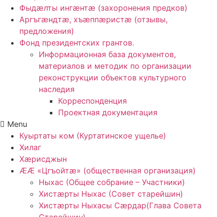
Фыдӕлты ингӕнтӕ (захоронения предков)
Аргъгæндтæ, хъæппæристæ (отзывы,
предложения)
Фонд президентских грантов.
Информационная база документов,
материалов и методик по организации
реконструкции объектов культурного
наследия
Корреспонденция
Проектная документация
Menu
Куыртаты ком (Куртатинское ущелье)
Хилаг
Хӕрисджын
ӔӔ «Цгъойтӕ» (общественная организация)
Ныхас (Общее собрание – Участники)
Хистӕрты Ныхас (Совет старейшин)
Хистӕрты Ныхасы Сӕрдар(Глава Совета