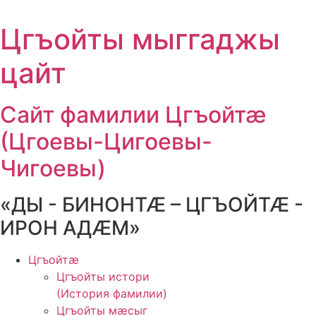
Цгъойты мыггаджы
цайт
Сайт фамилии Цгъойтӕ
(Цгоевы-Цигоевы-
Чигоевы)
«ДЫ - БИНОНТӔ – ЦГЪОЙТӔ -
ИРОН АДӔМ»
Цгъойтæ
Цгъойты истори
(История фамилии)
Цгъойты мæсыг